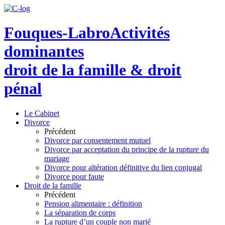
Fouques-Labro
Activités
dominantes
droit de la famille & droit
pénal
Le Cabinet
Divorce
Précédent
Divorce par consentement mutuel
Divorce par acceptation du principe de la rupture du
mariage
Divorce pour altération définitive du lien conjugal
Divorce pour faute
Droit de la famille
Précédent
Pension alimentaire : définition
La séparation de corps
La rupture d’un couple non marié