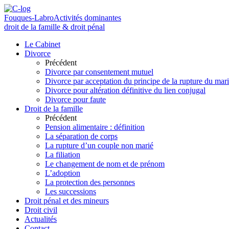
Fouques-Labro
Activités dominantes
droit de la famille & droit pénal
Le Cabinet
Divorce
Précédent
Divorce par consentement mutuel
Divorce par acceptation du principe de la rupture du mar
Divorce pour altération définitive du lien conjugal
Divorce pour faute
Droit de la famille
Précédent
Pension alimentaire : définition
La séparation de corps
La rupture d’un couple non marié
La filiation
Le changement de nom et de prénom
L’adoption
La protection des personnes
Les successions
Droit pénal et des mineurs
Droit civil
Actualités
Contact