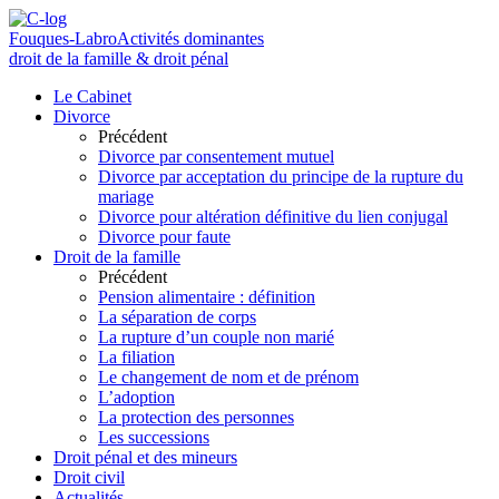
Fouques-Labro
Activités dominantes
droit de la famille & droit pénal
Le Cabinet
Divorce
Précédent
Divorce par consentement mutuel
Divorce par acceptation du principe de la rupture du
mariage
Divorce pour altération définitive du lien conjugal
Divorce pour faute
Droit de la famille
Précédent
Pension alimentaire : définition
La séparation de corps
La rupture d’un couple non marié
La filiation
Le changement de nom et de prénom
L’adoption
La protection des personnes
Les successions
Droit pénal et des mineurs
Droit civil
Actualités