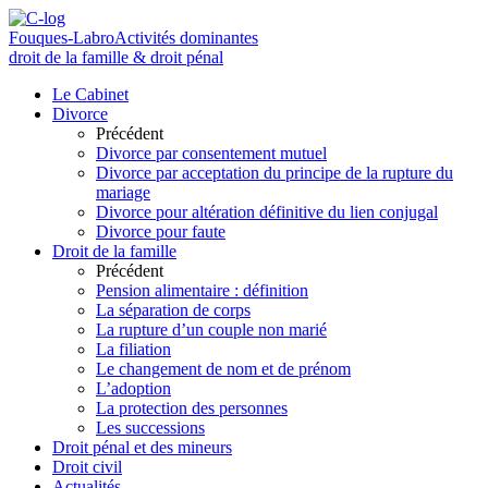
Fouques-Labro
Activités dominantes
droit de la famille & droit pénal
Le Cabinet
Divorce
Précédent
Divorce par consentement mutuel
Divorce par acceptation du principe de la rupture du
mariage
Divorce pour altération définitive du lien conjugal
Divorce pour faute
Droit de la famille
Précédent
Pension alimentaire : définition
La séparation de corps
La rupture d’un couple non marié
La filiation
Le changement de nom et de prénom
L’adoption
La protection des personnes
Les successions
Droit pénal et des mineurs
Droit civil
Actualités