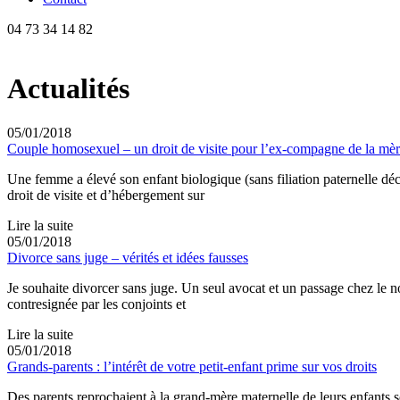
04 73 34 14 82
Actualités
05/01/2018
Couple homosexuel – un droit de visite pour l’ex-compagne de la mèr
Une femme a élevé son enfant biologique (sans filiation paternelle décl
droit de visite et d’hébergement sur
Lire la suite
05/01/2018
Divorce sans juge – vérités et idées fausses
Je souhaite divorcer sans juge. Un seul avocat et un passage chez le 
contresignée par les conjoints et
Lire la suite
05/01/2018
Grands-parents : l’intérêt de votre petit-enfant prime sur vos droits
Des parents reprochaient à la grand-mère maternelle de leurs enfants so