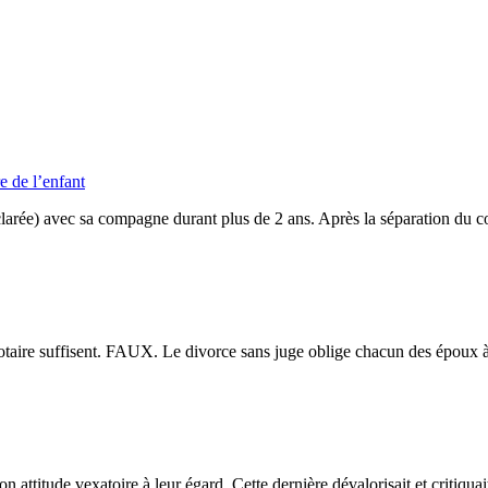
e de l’enfant
arée) avec sa compagne durant plus de 2 ans. Après la séparation du coup
notaire suffisent. FAUX. Le divorce sans juge oblige chacun des époux à
n attitude vexatoire à leur égard. Cette dernière dévalorisait et critiqua