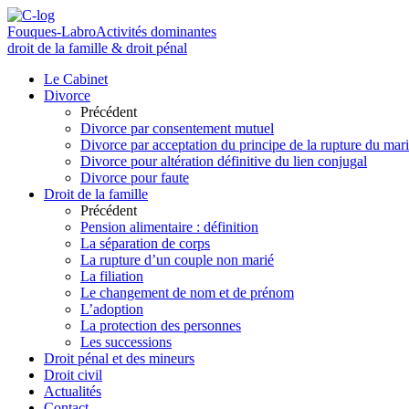
Fouques-Labro
Activités dominantes
droit de la famille & droit pénal
Le Cabinet
Divorce
Précédent
Divorce par consentement mutuel
Divorce par acceptation du principe de la rupture du mar
Divorce pour altération définitive du lien conjugal
Divorce pour faute
Droit de la famille
Précédent
Pension alimentaire : définition
La séparation de corps
La rupture d’un couple non marié
La filiation
Le changement de nom et de prénom
L’adoption
La protection des personnes
Les successions
Droit pénal et des mineurs
Droit civil
Actualités
Contact